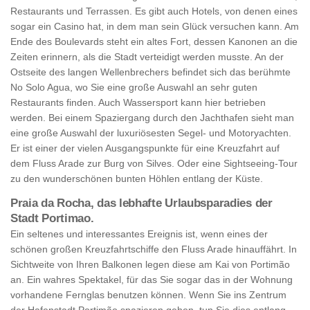
Restaurants und Terrassen. Es gibt auch Hotels, von denen eines
sogar ein Casino hat, in dem man sein Glück versuchen kann. Am
Ende des Boulevards steht ein altes Fort, dessen Kanonen an die
Zeiten erinnern, als die Stadt verteidigt werden musste. An der
Ostseite des langen Wellenbrechers befindet sich das berühmte
No Solo Agua, wo Sie eine große Auswahl an sehr guten
Restaurants finden. Auch Wassersport kann hier betrieben
werden. Bei einem Spaziergang durch den Jachthafen sieht man
eine große Auswahl der luxuriösesten Segel- und Motoryachten.
Er ist einer der vielen Ausgangspunkte für eine Kreuzfahrt auf
dem Fluss Arade zur Burg von Silves. Oder eine Sightseeing-Tour
zu den wunderschönen bunten Höhlen entlang der Küste.
Praia da Rocha, das lebhafte Urlaubsparadies der
Stadt Portimao.
Ein seltenes und interessantes Ereignis ist, wenn eines der
schönen großen Kreuzfahrtschiffe den Fluss Arade hinauffährt. In
Sichtweite von Ihren Balkonen legen diese am Kai von Portimão
an. Ein wahres Spektakel, für das Sie sogar das in der Wohnung
vorhandene Fernglas benutzen können. Wenn Sie ins Zentrum