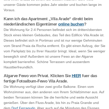
unserer Gäste kommen jedes Jahr wieder und buchen lange im
Voraus.
Kann ich das Apartment „Vila Arade“ direkt beim
niederländischen Eigentümer
online buchen
?
Die Wohnung für 2-4 Personen befindet sich im dritten/obersten
Stock eines kleinen Gebäudes, das Teil des Edificio Vila Arade ist.
Dieses befindet sich in Portimao und ist nur wenige Gehminuten
vom Strand Praia da Rocha entfernt. Es gibt einen Aufzug, der Sie
vom Parkplatz bis zu Ihrer Haustür bringt. Ideal, wenn Sie weniger
beweglich sind! Außerdem ist unsere Fewo an der Algarve
komplett barrierefrei. Schöne Terrassen und ausserdem
Hausttierfreundlich.
Algarve Fewo von Privat. Klicken Sie
HIER
fuer das
fertige Fotoalbum-Fewo Vila Arade.
Die Wohnung verfügt über zwei große Balkone. Einen vom
Wohnzimmer aus, den anderen von Ihrem Schlafzimmer aus. Auf
beiden Terrassen können Sie die herrliche und weite Aussicht
genießen. Über den Fluss Arade, bis hin zu Praia Grande und
dem
Dorf Ferragudo
. Aber auch auf die Mündung des Flusses.