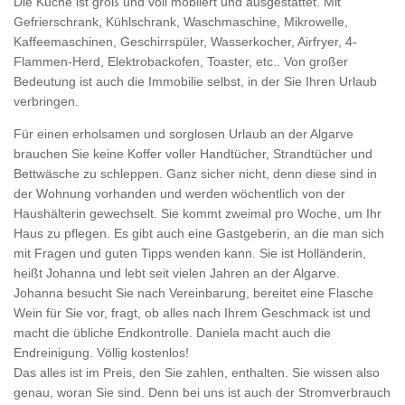
Die Küche ist groß und voll möbliert und ausgestattet. Mit
Gefrierschrank, Kühlschrank, Waschmaschine, Mikrowelle,
Kaffeemaschinen, Geschirrspüler, Wasserkocher, Airfryer, 4-
Flammen-Herd, Elektrobackofen, Toaster, etc.. Von großer
Bedeutung ist auch die Immobilie selbst, in der Sie Ihren Urlaub
verbringen.
Für einen erholsamen und sorglosen Urlaub an der Algarve
brauchen Sie keine Koffer voller Handtücher, Strandtücher und
Bettwäsche zu schleppen. Ganz sicher nicht, denn diese sind in
der Wohnung vorhanden und werden wöchentlich von der
Haushälterin gewechselt. Sie kommt zweimal pro Woche, um Ihr
Haus zu pflegen. Es gibt auch eine Gastgeberin, an die man sich
mit Fragen und guten Tipps wenden kann. Sie ist Holländerin,
heißt Johanna und lebt seit vielen Jahren an der Algarve.
Johanna besucht Sie nach Vereinbarung, bereitet eine Flasche
Wein für Sie vor, fragt, ob alles nach Ihrem Geschmack ist und
macht die übliche Endkontrolle. Daniela macht auch die
Endreinigung. Völlig kostenlos!
Das alles ist im Preis, den Sie zahlen, enthalten. Sie wissen also
genau, woran Sie sind. Denn bei uns ist auch der Stromverbrauch